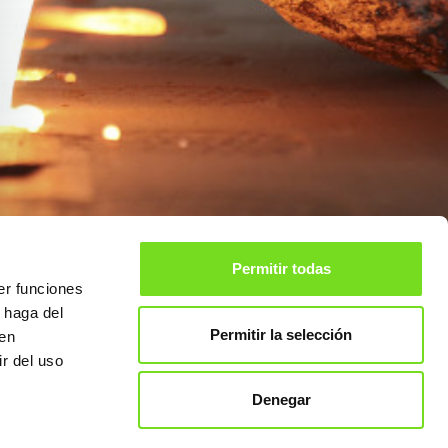
Permitir todas
er funciones
 haga del
Permitir la selección
den
707
Privado para
r del uso
Asociados
Aviso legal
Denegar
Privacidad de Datos
Política de Cookies