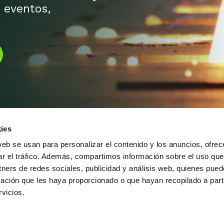
 eventos,
ies
web se usan para personalizar el contenido y los anuncios, ofrec
ar el tráfico. Además, compartimos información sobre el uso que
tners de redes sociales, publicidad y análisis web, quienes pue
Alameda Urquijo, 33 – 1D
(+34) 944 700 
ación que les haya proporcionado o que hayan recopilado a parti
48008 Bilbao (Bizkaia)
info@feaf.es
vicios.
Cómo llegar