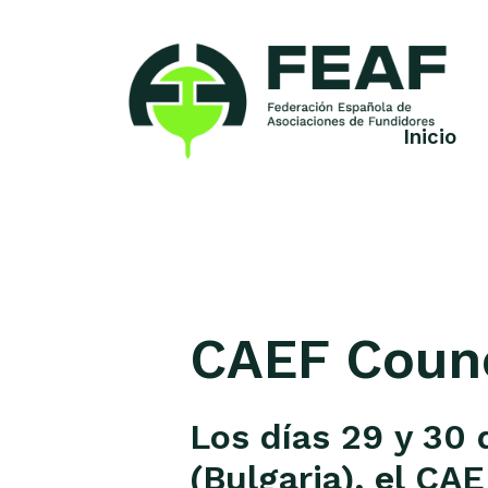
Skip
to
content
Inicio
FEAF
Federación
Española
de
Asociaciones
de
Fundidores
CAEF Counc
Los días 29 y 30 
(Bulgaria), el CA