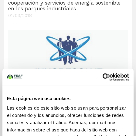
cooperación y servicios de energía sostenible
en los parques industriales
01/03/2018
Proyecto INNORESOLVE
Esta página web usa cookies
Formación ABP para directivos para afrontar
Las cookies de este sitio web se usan para personalizar
los retos de la Fundición 4.0
el contenido y los anuncios, ofrecer funciones de redes
01/09/2017
sociales y analizar el tráfico. Además, compartimos
información sobre el uso que haga del sitio web con