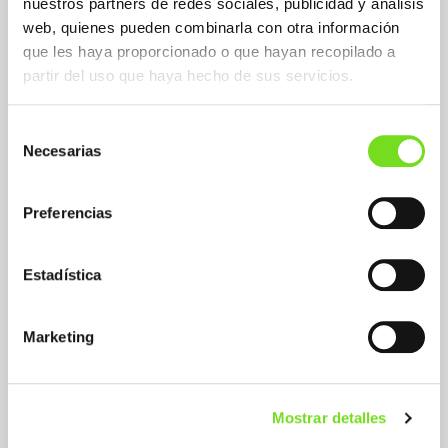
nuestros partners de redes sociales, publicidad y análisis
web, quienes pueden combinarla con otra información
que les haya proporcionado o que hayan recopilado a
partir del uso que haya hecho de sus servicios.
Selección
Necesarias
de
consentimiento
Proyecto FOUNDRYTILE
Preferencias
Valorización de arenas y finos de fundición de
hierro en el proceso de producción de baldosas
cerámicas
Estadística
01/09/2015
Marketing
Mostrar detalles