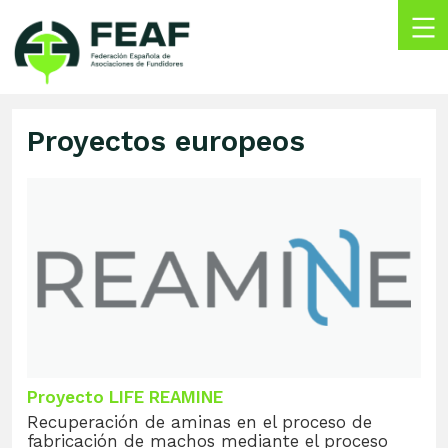
Skip
to
content
FEAF
Federación
Española
Proyectos europeos
de
Asociaciones
de
Fundidores
Proyecto LIFE REAMINE
Recuperación de aminas en el proceso de
fabricación de machos mediante el proceso