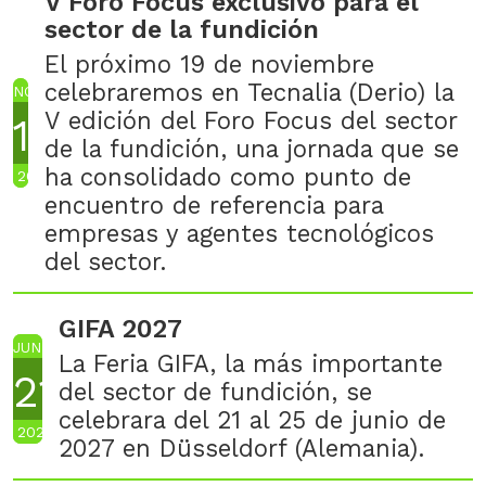
V Foro Focus exclusivo para el
sector de la fundición
El próximo 19 de noviembre
celebraremos en Tecnalia (Derio) la
NOVIEMBRE
V edición del Foro Focus del sector
19
de la fundición, una jornada que se
ha consolidado como punto de
2026
encuentro de referencia para
empresas y agentes tecnológicos
del sector.
GIFA 2027
JUNIO
La Feria GIFA, la más importante
21
del sector de fundición, se
celebrara del 21 al 25 de junio de
2027
2027 en Düsseldorf (Alemania).