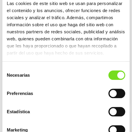
Las cookies de este sitio web se usan para personalizar
el contenido y los anuncios, ofrecer funciones de redes
sociales y analizar el tráfico. Además, compartimos
información sobre el uso que haga del sitio web con
nuestros partners de redes sociales, publicidad y análisis
web, quienes pueden combinarla con otra información
que les haya proporcionado o que hayan recopilado a
partir del uso que haya hecho de sus servicios.
27 mayo 2026
Selección
Foro de Descarbonización de la Industria
Necesarias
-Flexibilidad como palanca para
de
optimizar infraestructuras y generar
consentimiento
nuevas oportunidades para los
Preferencias
consumidores industriales.
Estadística
Marketing