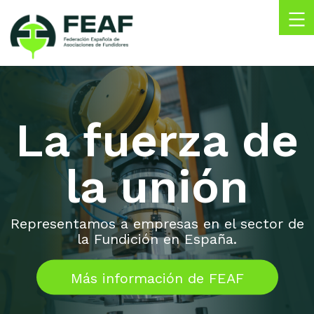
Skip
to
content
Federación
FEAF
Española
de
Asociaciones
La fuerza de
de
Fundidores
la unión
Representamos a empresas en el sector de
la Fundición en España.
Más información de FEAF