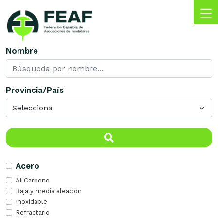
Skip
to
content
FEAF
Federación
Nombre
Española
de
Asociaciones
de
Provincia/País
Fundidores
Acero
Al Carbono
Baja y media aleación
Inoxidable
Refractario