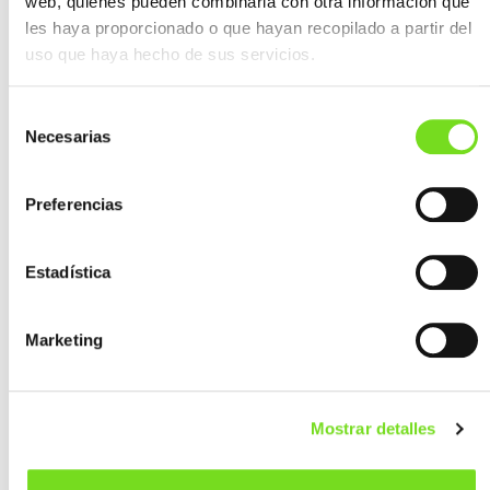
web, quienes pueden combinarla con otra información que
les haya proporcionado o que hayan recopilado a partir del
uso que haya hecho de sus servicios.
Selección
Necesarias
de
ATUSA GRUPO EMPRESARIAL
consentimiento
ARABA
Preferencias
Estadística
Marketing
Mostrar detalles
AZTERLAN Centro de Investigación Metalúrgica
BIZKAIA