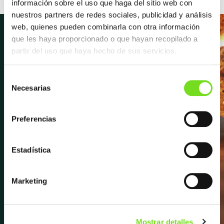
información sobre el uso que haga del sitio web con
nuestros partners de redes sociales, publicidad y análisis
web, quienes pueden combinarla con otra información
que les haya proporcionado o que hayan recopilado a
partir del uso que haya hecho de sus servicios.
Newsletter
Selección
Necesarias
de
Suscríbete para recibir las últimas
consentimiento
novedades y noticias sobre FEAF,
Preferencias
próximos eventos, entrevistas y
mucho más.
Estadística
Apúntate a la newsletter
Marketing
Mostrar detalles