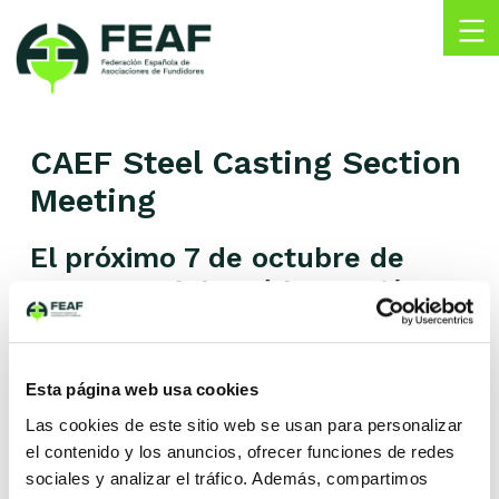
Skip
to
content
FEAF
Federación
Española
CAEF Steel Casting Section
de
Asociaciones
Meeting
de
Fundidores
El próximo 7 de octubre de
2021 se celebrará la reunión
del CAEF Steel Casting Section
de forma telemática.
Esta página web usa cookies
Fecha
Las cookies de este sitio web se usan para personalizar
el contenido y los anuncios, ofrecer funciones de redes
07 octubre 2021
sociales y analizar el tráfico. Además, compartimos