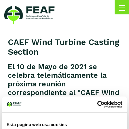
Skip
to
content
FEAF
Federación
Española
CAEF Wind Turbine Casting
de
Asociaciones
Section
de
Fundidores
El 10 de Mayo de 2021 se
celebra telemáticamente la
próxima reunión
correspondiente al "CAEF Wind
Turbine Casting Section".
Fecha
Esta página web usa cookies
10 mayo 2021