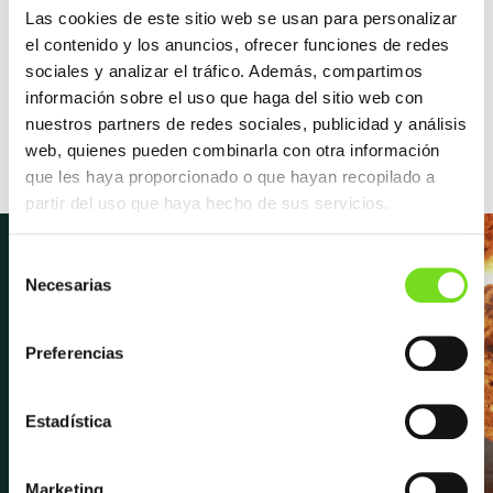
Las cookies de este sitio web se usan para personalizar
el contenido y los anuncios, ofrecer funciones de redes
Descripción
sociales y analizar el tráfico. Además, compartimos
información sobre el uso que haga del sitio web con
Celebración de la próxima reunión
correspondiente al «CAEF Wind Turbine
nuestros partners de redes sociales, publicidad y análisis
Casting Section» (telemática).
web, quienes pueden combinarla con otra información
que les haya proporcionado o que hayan recopilado a
partir del uso que haya hecho de sus servicios.
Selección
Necesarias
de
consentimiento
Newsletter
Preferencias
Suscríbete para recibir las últimas
Estadística
novedades y noticias sobre FEAF,
próximos eventos, entrevistas y
Marketing