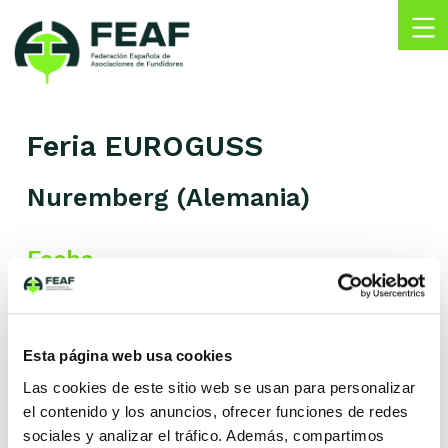
Skip
to
content
FEAF
Federación
Española
Feria EUROGUSS
de
Asociaciones
de
Nuremberg (Alemania)
Fundidores
Fecha
13 enero 2026
Descripción
Esta página web usa cookies
Del 13 al 15 de enero 2026, tendrá lugar la
Las cookies de este sitio web se usan para personalizar
Feria EUROGUSS, en Nuremberg (Alemania),
el contenido y los anuncios, ofrecer funciones de redes
feria internacional de fundición a presión.
sociales y analizar el tráfico. Además, compartimos