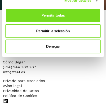
Mostrar detalles
Permitir todas
Permitir la selección
Denegar
Alameda Urquijo, 33 – 1D
48008 Bilbao (Bizkaia)
Cómo llegar
(+34) 944 700 707
info@feaf.es
Privado para Asociados
Aviso legal
Privacidad de Datos
Política de Cookies
LinkedIn