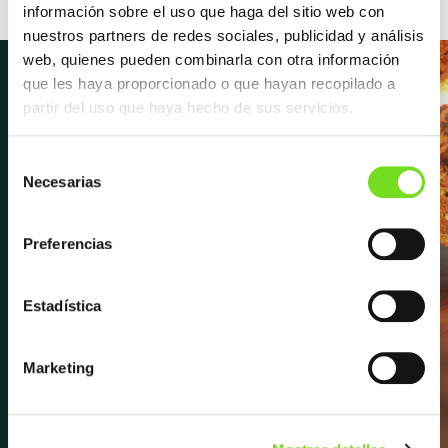
información sobre el uso que haga del sitio web con
nuestros partners de redes sociales, publicidad y análisis
web, quienes pueden combinarla con otra información
que les haya proporcionado o que hayan recopilado a
partir del uso que haya hecho de sus servicios.
Newsletter
Selección
Necesarias
de
consentimiento
Suscríbete para recibir las últimas
novedades y noticias sobre FEAF,
Preferencias
próximos eventos, entrevistas y
mucho más.
Estadística
Apúntate a la newsletter
Marketing