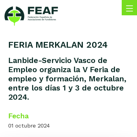
Skip
to
content
FEAF
Federación
Española
FERIA MERKALAN 2024
de
Asociaciones
de
Lanbide-Servicio Vasco de
Fundidores
Empleo organiza la V Feria de
empleo y formación, Merkalan,
entre los días 1 y 3 de octubre
2024.
Fecha
01 octubre 2024