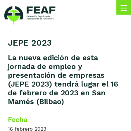
Skip
to
content
FEAF
Federación
Española
JEPE 2023
de
Asociaciones
de
La nueva edición de esta
Fundidores
jornada de empleo y
presentación de empresas
(JEPE 2023) tendrá lugar el 16
de febrero de 2023 en San
Mamés (Bilbao)
Fecha
16 febrero 2023