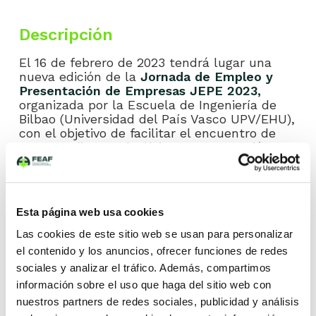
Descripción
El 16 de febrero de 2023 tendrá lugar una
nueva edición de la
Jornada de Empleo y
Presentación de Empresas JEPE 2023,
organizada por la Escuela de Ingeniería de
Bilbao (Universidad del País Vasco UPV/EHU),
con el objetivo de facilitar el encuentro de
sus estudiantes de último curso y recién
titulados/as con empresas interesadas en
atraer y captar talento.
La FEAF, volverá a participar de nuevo en
Esta página web usa cookies
esta edición con el objetivo de acercar y dar
a conocer el sector de fundición a las nuevas
Las cookies de este sitio web se usan para personalizar
generaciones de ingenieros/as. Para poder
el contenido y los anuncios, ofrecer funciones de redes
dar más presencia al sector de fundición en
sociales y analizar el tráfico. Además, compartimos
este evento, se ha animado a las empresas
asociadas de País Vasco a acudir con un
información sobre el uso que haga del sitio web con
stand particular. Según la información que
nuestros partners de redes sociales, publicidad y análisis
nos consta, dos empresas asociadas