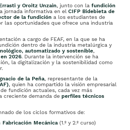
Errasti y Oroitz Unzain
, junto con la
fundición
na jornada informativa en el
CIFP Bidebieta de
ector de la fundición
a los estudiantes de
r las oportunidades que ofrece una industria
ntación a cargo de FEAF, en la que se ha
undición dentro de la industria metalúrgica y
nológico, automatizado y sostenible
,
 en 2026
. Durante la intervención se ha
ón, la digitalización y la sostenibilidad como
r.
gnacio de la Peña
, representante de la
EAF)
, quien ha compartido la visión empresarial
s de fundición actuales, cada vez más
na creciente demanda de
perfiles técnicos
mnado de los ciclos formativos de:
n Fabricación Mecánica
(1.º y 2.º curso)