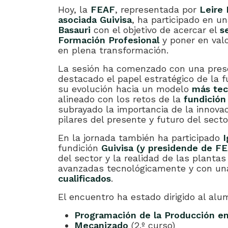
Hoy, la
FEAF
, representada por
Leire 
asociada Guivisa
, ha participado en u
Basauri
con el objetivo de acercar el
s
Formación Profesional
y poner en valo
en plena transformación.
La sesión ha comenzado con una prese
destacado el papel estratégico de la f
su evolución hacia un modelo
más tec
alineado con los retos de la
fundición
subrayado la importancia de la innovaci
pilares del presente y futuro del secto
En la jornada también ha participado
I
fundición
Guivisa (y presidende de F
del sector y la realidad de las planta
avanzadas tecnológicamente y con u
cualificados
.
El encuentro ha estado dirigido al alu
Programación de la Producción e
Mecanizado
(2.º curso)