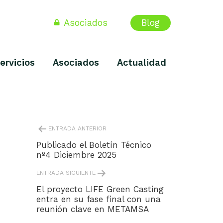
Asociados
Blog
ervicios
Asociados
Actualidad
NAVEGACIÓN
ENTRADA ANTERIOR
DE
ENTRADAS
Publicado el Boletín Técnico
nº4 Diciembre 2025
ENTRADA SIGUIENTE
El proyecto LIFE Green Casting
entra en su fase final con una
reunión clave en METAMSA