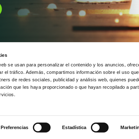
ies
web se usan para personalizar el contenido y los anuncios, ofrec
ar el tráfico. Además, compartimos información sobre el uso que
tners de redes sociales, publicidad y análisis web, quienes pue
Alameda Urquijo, 33 – 1D
(+34) 944 700 
ación que les haya proporcionado o que hayan recopilado a parti
48008 Bilbao (Bizkaia)
info@feaf.es
vicios.
Cómo llegar
Preferencias
Estadística
Marketi