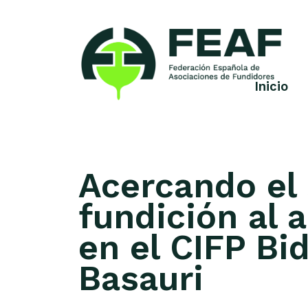
Skip
to
content
Inicio
FEAF
Federación
Española
de
Asociaciones
de
Acercando el 
Fundidores
fundición al
en el CIFP Bi
Basauri