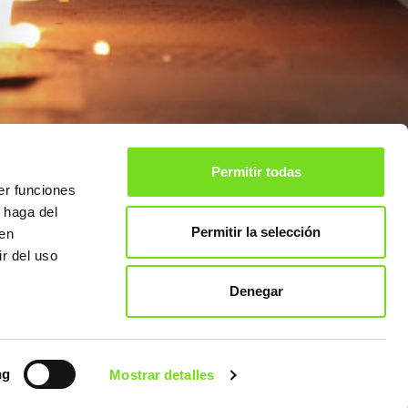
Permitir todas
er funciones
 haga del
Permitir la selección
den
707
Privado para
r del uso
Asociados
Aviso legal
Denegar
Privacidad de Datos
Política de Cookies
LinkedIn
ng
Mostrar detalles