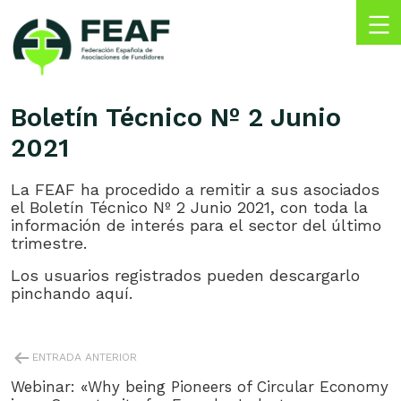
Skip
to
content
FEAF
Federación
Española
Boletín Técnico Nº 2 Junio
de
2021
Asociaciones
de
Fundidores
La FEAF ha procedido a remitir a sus asociados
el Boletín Técnico Nº 2 Junio 2021, con toda la
información de interés para el sector del último
trimestre.
Los usuarios registrados pueden descargarlo
pinchando aquí.
NAVEGACIÓN
ENTRADA ANTERIOR
DE
ENTRADAS
Webinar: «Why being Pioneers of Circular Economy