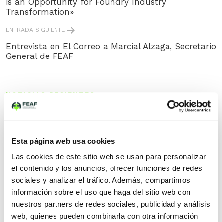
is an Opportunity for Foundry Industry
Transformation»
ENTRADA SIGUIENTE
Entrevista en El Correo a Marcial Alzaga, Secretario
General de FEAF
NOTICIAS RECIENTES
FEAF/AFV participa en una nueva reunión de
seguimiento del proyecto DESGAS+ en Sidenor
TEDFUN celebra su Asamblea General 2026 en
Esta página web usa cookies
Laguardia con una amplia participación del sector
de la fundición a presión.
Las cookies de este sitio web se usan para personalizar
el contenido y los anuncios, ofrecer funciones de redes
Entrevista a Ainhoa Ondarzabal en el marco de la
sociales y analizar el tráfico. Además, compartimos
Asamblea General de FEAF: «Las fundiciones
información sobre el uso que haga del sitio web con
europeas en un punto de inflexión»
nuestros partners de redes sociales, publicidad y análisis
Foro de Descarbonización de la Industria -
web, quienes pueden combinarla con otra información