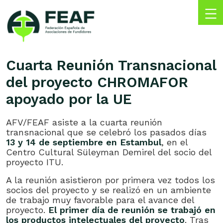
Skip
to
content
FEAF
Federación
Española
Cuarta Reunión Transnacional
de
del proyecto CHROMAFOR
Asociaciones
de
apoyado por la UE
Fundidores
AFV/FEAF asiste a la cuarta reunión
transnacional que se celebró los pasados días
13 y 14 de septiembre en Estambul
, en el
Centro Cultural Süleyman Demirel del socio del
proyecto ITU.
A la reunión asistieron por primera vez todos los
socios del proyecto y se realizó en un ambiente
de trabajo muy favorable para el avance del
proyecto.
El primer día de reunión se trabajó en
los productos intelectuales del proyecto
. Tras