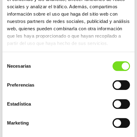
sociales y analizar el tráfico. Además, compartimos
información sobre el uso que haga del sitio web con
nuestros partners de redes sociales, publicidad y análisis
web, quienes pueden combinarla con otra información
que les haya proporcionado o que hayan recopilado a
NAVEGACIÓN
partir del uso que haya hecho de sus servicios.
ENTRADA ANTERIOR
DE
ENTRADAS
FEAF traslada sus inquietudes al Grupo
Parlamentario Socialista del Parlament de
Selección
Catalunya
Necesarias
de
consentimiento
ENTRADA SIGUIENTE
Preferencias
FEAF TRASLADA SUS INQUIETUDES Y PROPUESTAS
AL MINISTERIO DE INDUSTRIA, COMERCIO Y
TURISMO
Estadística
Marketing
NOTICIAS RECIENTES
FEAF/AFV participa en una nueva reunión de