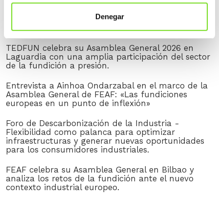
NOTICIAS RECIENTES
Denegar
FEAF/AFV participa en una nueva reunión de
seguimiento del proyecto DESGAS+ en Sidenor
TEDFUN celebra su Asamblea General 2026 en
Laguardia con una amplia participación del sector
de la fundición a presión.
Entrevista a Ainhoa Ondarzabal en el marco de la
Asamblea General de FEAF: «Las fundiciones
europeas en un punto de inflexión»
Foro de Descarbonización de la Industria -
Flexibilidad como palanca para optimizar
infraestructuras y generar nuevas oportunidades
para los consumidores industriales.
FEAF celebra su Asamblea General en Bilbao y
analiza los retos de la fundición ante el nuevo
contexto industrial europeo.