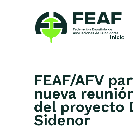
Skip
to
content
Inicio
FEAF
Federación
Española
de
Asociaciones
de
FEAF/AFV par
Fundidores
nueva reunió
del proyecto
Sidenor