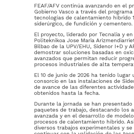
FEAF/AFV continúa avanzando en el pro
Gobierno Vasco a través del programa
tecnologías de calentamiento híbrido 
siderúrgico, de fundición y cementero.
El proyecto, liderado por Tecnalia y e
Politeknikoa Jose Maria Arizmendiarrie
Bilbao de la UPV/EHU, Sidenor I+D y A
demostrar soluciones basadas en oxic
avanzados que permitan reducir progr
procesos industriales de alta tempera
El 10 de junio de 2026 ha tenido lugar
consorcio en las instalaciones de Side
de avance de las diferentes actividade
obtenidos hasta la fecha.
Durante la jornada se han presentado 
paquetes de trabajo, destacando los 
avanzada y en el desarrollo de modelos
procesos de calentamiento híbrido. A
diversos trabajos experimentales y se
continuar con la validación de las te