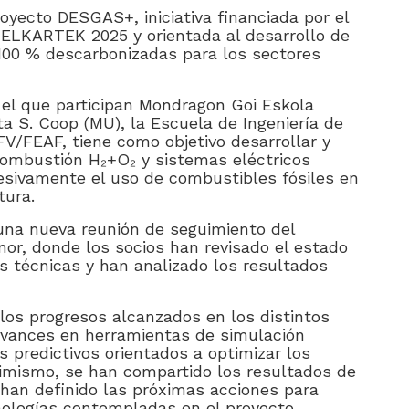
yecto DESGAS+, iniciativa financiada por el
 ELKARTEK 2025 y orientada al desarrollo de
100 % descarbonizadas para los sectores
n el que participan Mondragon Goi Eskola
ta S. Coop (MU), la Escuela de Ingeniería de
FV/FEAF, tiene como objetivo desarrollar y
ombustión H₂+O₂ y sistemas eléctricos
esivamente el uso de combustibles fósiles en
tura.
 una nueva reunión de seguimiento del
nor, donde los socios han revisado el estado
s técnicas y han analizado los resultados
los progresos alcanzados en los distintos
avances en herramientas de simulación
 predictivos orientados a optimizar los
simismo, se han compartido los resultados de
 han definido las próximas acciones para
cnologías contempladas en el proyecto.