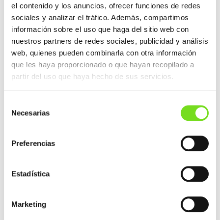
el contenido y los anuncios, ofrecer funciones de redes
sociales y analizar el tráfico. Además, compartimos
información sobre el uso que haga del sitio web con
nuestros partners de redes sociales, publicidad y análisis
web, quienes pueden combinarla con otra información
que les haya proporcionado o que hayan recopilado a
partir del uso que haya hecho de sus servicios.
NAVEGACIÓN
ENTRADA ANTERIOR
DE
Selección
ENTRADAS
Nuevos avances en el Foro de Descarbonización de
Necesarias
de
la Industria celebrado en el BEC
consentimiento
ENTRADA SIGUIENTE
Preferencias
FEAF y AFM Cluster firman un acuerdo para
impulsar la atracción de talento en la industria de
fundición
Estadística
Marketing
NOTICIAS RECIENTES