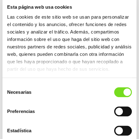
evaluación de desempeño.
Esta página web usa cookies
CLIENTELA,
que posibiliten la mejora del
conocimiento, captación, atención o
Las cookies de este sitio web se usan para personalizar
fidelización de clientes para aumentar la
el contenido y los anuncios, ofrecer funciones de redes
cuota de mercado. Ej: Identificación de
sociales y analizar el tráfico. Además, compartimos
nuevos clientes, base de datos de
información sobre el uso que haga del sitio web con
potenciales clientes, análisis de tendencias
de clientes, plan de marketing para mejorar
nuestros partners de redes sociales, publicidad y análisis
posición (estaríais interesados), organización
web, quienes pueden combinarla con otra información
interna (traspaso de información relacionada
que les haya proporcionado o que hayan recopilado a
con clientela), etc.
partir del uso que haya hecho de sus servicios.
NUEVOS MERCADOS
, que posibiliten
adaptar el marketing de la empresa para
acceder a nuevos mercados geográficos o de
Selección
segmentos de cliente. Ej: Investigación de
Necesarias
de
nuevos sectores y áreas geográficas,
consentimiento
estudios de tendencias y necesidades de
mercado potenciales, planes de expansión
Preferencias
nuevos mercados, digitalización de la
apertura de nuevos mercados, etc.
PRODUCTO,
que posibiliten: (1) alcanzar
Estadística
nuevos productos o de servicios conexos