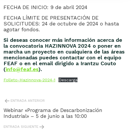
FECHA DE INICIO: 9 de abril 2024
FECHA LÍMITE DE PRESENTACIÓN DE
SOLICITUDES: 24 de octubre de 2024 o hasta
agotar fondos.
Si deseas conocer más información acerca de
la convocatoria HAZINNOVA 2024 o poner en
marcha un proyecto en cualquiera de las áreas
mencionadas puedes contactar con el equipo
FEAF o en el email dirigido a Irantzu Couto
(
info@feaf.es
).
Folleto-Hazinnova-2024-1
Descarga
NAVEGACIÓN
ENTRADA ANTERIOR
DE
ENTRADAS
Webinar «Programa de Descarbonización
Industrial» – 5 de junio a las 10:00
ENTRADA SIGUIENTE