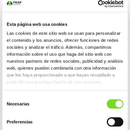
DE
ENTRADAS
AFC y FEAF trasladan sus inquietudes y
propuestas energéticas a la Dirección General de
Industria de la Generalitat de Catalunya
Esta página web usa cookies
ENTRADA SIGUIENTE
Las cookies de este sitio web se usan para personalizar
Elaborado el tríptico «La Industria de Fundición y
el contenido y los anuncios, ofrecer funciones de redes
Forja 2021»
sociales y analizar el tráfico. Además, compartimos
información sobre el uso que haga del sitio web con
nuestros partners de redes sociales, publicidad y análisis
web, quienes pueden combinarla con otra información
NOTICIAS RECIENTES
que les haya proporcionado o que hayan recopilado a
FEAF/AFV participa en una nueva reunión de
partir del uso que haya hecho de sus servicios.
seguimiento del proyecto DESGAS+ en Sidenor
TEDFUN celebra su Asamblea General 2026 en
Selección
Laguardia con una amplia participación del sector
Necesarias
de la fundición a presión.
de
consentimiento
Entrevista a Ainhoa Ondarzabal en el marco de la
Preferencias
Asamblea General de FEAF: «Las fundiciones
europeas en un punto de inflexión»