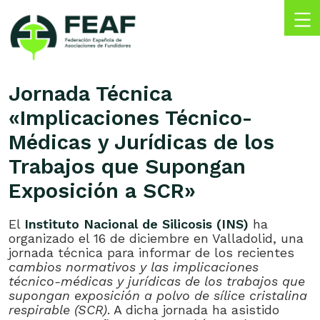
Skip
to
content
FEAF
Federación
Española
Jornada Técnica
de
«Implicaciones Técnico-
Asociaciones
de
Médicas y Jurídicas de los
Fundidores
Trabajos que Supongan
Exposición a SCR»
El
Instituto Nacional de Silicosis (INS)
ha
organizado el 16 de diciembre en Valladolid, una
jornada técnica para informar de los recientes
cambios normativos y las implicaciones
técnico-médicas y jurídicas de los trabajos que
supongan exposición a polvo de sílice cristalina
respirable (SCR)
. A dicha jornada ha asistido