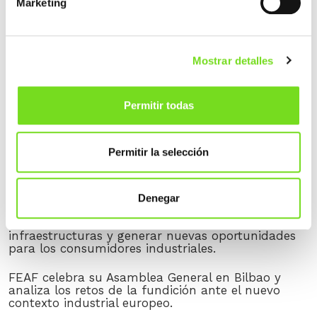
Marketing
NOTICIAS RECIENTES
FEAF/AFV participa en una nueva reunión de
Mostrar detalles
seguimiento del proyecto DESGAS+ en Sidenor
TEDFUN celebra su Asamblea General 2026 en
Permitir todas
Laguardia con una amplia participación del sector
de la fundición a presión.
Permitir la selección
Entrevista a Ainhoa Ondarzabal en el marco de la
Asamblea General de FEAF: «Las fundiciones
europeas en un punto de inflexión»
Denegar
Foro de Descarbonización de la Industria -
Flexibilidad como palanca para optimizar
infraestructuras y generar nuevas oportunidades
para los consumidores industriales.
FEAF celebra su Asamblea General en Bilbao y
analiza los retos de la fundición ante el nuevo
contexto industrial europeo.