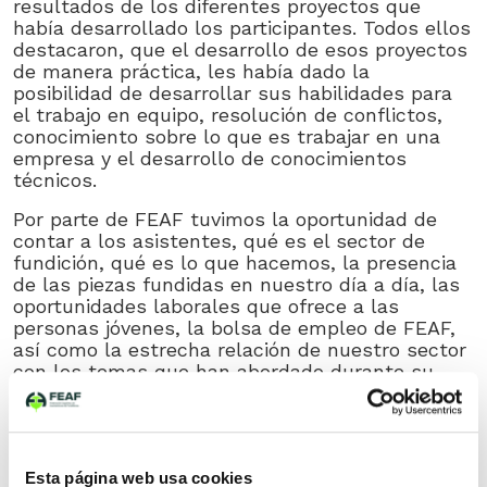
resultados de los diferentes proyectos que
había desarrollado los participantes. Todos ellos
destacaron, que el desarrollo de esos proyectos
de manera práctica, les había dado la
posibilidad de desarrollar sus habilidades para
el trabajo en equipo, resolución de conflictos,
conocimiento sobre lo que es trabajar en una
empresa y el desarrollo de conocimientos
técnicos.
Por parte de FEAF tuvimos la oportunidad de
contar a los asistentes, qué es el sector de
fundición, qué es lo que hacemos, la presencia
de las piezas fundidas en nuestro día a día, las
oportunidades laborales que ofrece a las
personas jóvenes, la bolsa de empleo de FEAF,
así como la estrecha relación de nuestro sector
con los temas que han abordado durante su
período formativo (economía circular,
descarbonización, análisis ciclo de vida, huella
de carbono, gestión ambiental, …).
El sector de fundición necesita incorporar a sus
Esta página web usa cookies