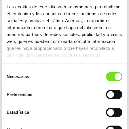
plantillas personas involucradas con la
Las cookies de este sitio web se usan para personalizar
sostenibilidad ambiental dispuestas a abordar
el contenido y los anuncios, ofrecer funciones de redes
los continuos retos de este área.
sociales y analizar el tráfico. Además, compartimos
Animamos a jóvenes, y no tan jóvenes a conocer
información sobre el uso que haga del sitio web con
un sector tradicional, con alto componente
nuestros partners de redes sociales, publicidad y análisis
tecnológico y grandes recicladores.
web, quienes pueden combinarla con otra información
Acercaros a nuestra
bolsa de empleo
que les haya proporcionado o que hayan recopilado a
partir del uso que haya hecho de sus servicios.
¡Os esperamos!
Selección
Necesarias
de
NAVEGACIÓN
ENTRADA ANTERIOR
DE
consentimiento
ENTRADAS
Publicado el Boletín Técnico Nº1 Marzo 2026
Preferencias
ENTRADA SIGUIENTE
FEAF celebra su Asamblea General en Bilbao y
Estadística
analiza los retos de la fundición ante el nuevo
contexto industrial europeo.