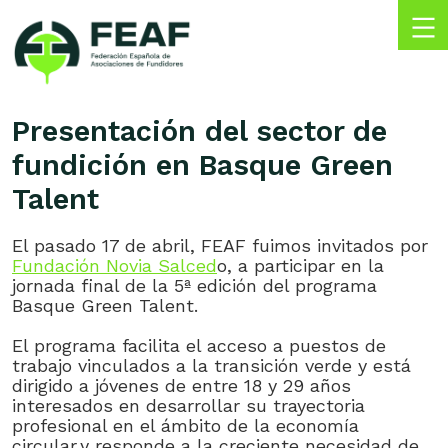
Skip
to
content
FEAF
Federación
Española
Presentación del sector de
de
fundición en Basque Green
Asociaciones
de
Talent
Fundidores
El pasado 17 de abril, FEAF fuimos invitados por
Fundación Novia Salced
o, a participar en la
jornada final de la 5ª edición del programa
Basque Green Talent.
El programa facilita el acceso a puestos de
trabajo vinculados a la transición verde y está
dirigido a jóvenes de entre 18 y 29 años
interesados en desarrollar su trayectoria
profesional en el ámbito de la economía
circular,y responde a la creciente necesidad de