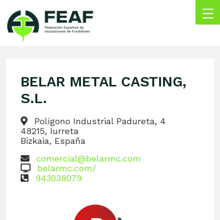
Skip
to
content
FEAF
Federación
Española
de
BELAR METAL CASTING,
Asociaciones
de
S.L.
Fundidores
Polígono Industrial Padureta, 4
48215, Iurreta
Bizkaia, España
comercial@belarmc.com
belarmc.com/
943038079