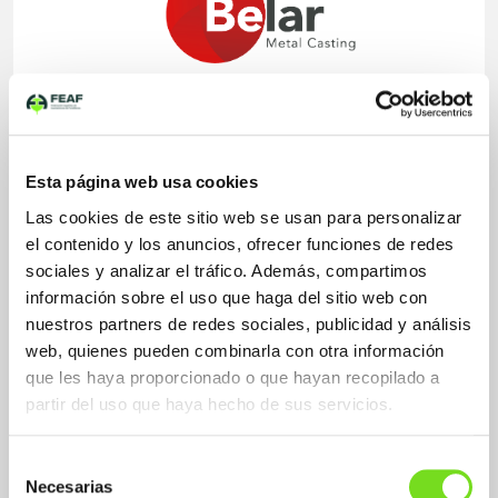
Aplicaciones Fundición de Hierro
Nodular
Esta página web usa cookies
Las cookies de este sitio web se usan para personalizar
el contenido y los anuncios, ofrecer funciones de redes
Sectores Fundición de Hierro
Automovil - vehículo industrial
sociales y analizar el tráfico. Además, compartimos
Ferretería y Htas.
información sobre el uso que haga del sitio web con
Máquina herramienta
nuestros partners de redes sociales, publicidad y análisis
Maquinaria agrícola
web, quienes pueden combinarla con otra información
Maq. obras públicas y canteras
que les haya proporcionado o que hayan recopilado a
Valvulería - accesorios de tubería
partir del uso que haya hecho de sus servicios.
Selección
Sistemas de moldeo / Proceso
Necesarias
de
Fundición de Hierro