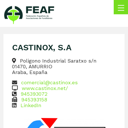
Skip
to
content
FEAF
Federación
Española
de
CASTINOX, S.A
Asociaciones
de
Fundidores
Poligono Industrial Saratxo s/n
01470, AMURRIO
Araba, España
comercial@castinox.es
www.castinox.net/
945393072
945393158
LinkedIn