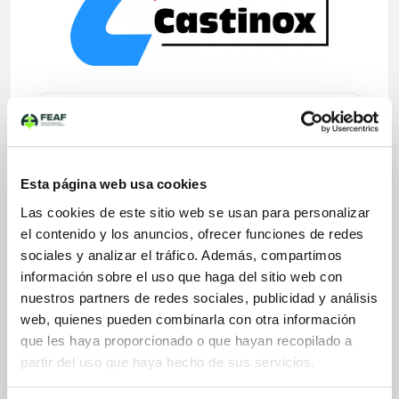
Aplicaciones Fundición de Acero
Al Carbono
Baja y media aleación
Inoxidable
Esta página web usa cookies
Refractario
Las cookies de este sitio web se usan para personalizar
el contenido y los anuncios, ofrecer funciones de redes
sociales y analizar el tráfico. Además, compartimos
Sectores Fundición de Acero
Energía eléctrica
información sobre el uso que haga del sitio web con
Ferrocarril
nuestros partners de redes sociales, publicidad y análisis
Industria química
web, quienes pueden combinarla con otra información
Naval
que les haya proporcionado o que hayan recopilado a
Siderurgia
partir del uso que haya hecho de sus servicios.
Oil & Gas