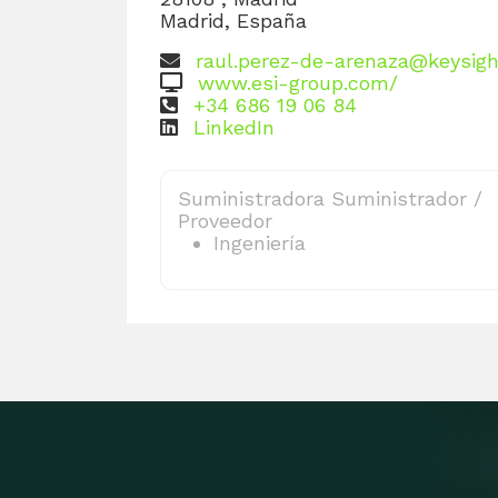
Madrid, España
raul.perez-de-arenaza@keysig
www.esi-group.com/
+34 686 19 06 84
LinkedIn
Suministradora Suministrador /
Proveedor
Ingeniería