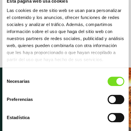
Esta página web usa cookies
Las cookies de este sitio web se usan para personalizar
el contenido y los anuncios, ofrecer funciones de redes
sociales y analizar el tráfico. Además, compartimos
Suministradora Suministrador /
información sobre el uso que haga del sitio web con
Proveedor
nuestros partners de redes sociales, publicidad y análisis
Materias Primas
web, quienes pueden combinarla con otra información
que les haya proporcionado o que hayan recopilado a
partir del uso que haya hecho de sus servicios.
Selección
Necesarias
de
consentimiento
Newsletter
Preferencias
Estadística
Suscríbete para recibir las últimas
novedades y noticias sobre FEAF,