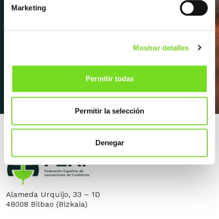
próximos eventos, entrevistas y
Marketing
mucho más.
Mostrar detalles
Apúntate a la newsletter
Permitir todas
Permitir la selección
Denegar
Alameda Urquijo, 33 – 1D
48008 Bilbao (Bizkaia)