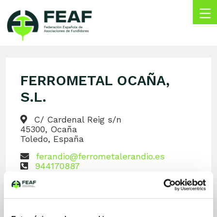
Skip
to
content
FEAF
Federación
Española
de
FERROMETAL OCAÑA,
Asociaciones
de
S.L.
Fundidores
C/ Cardenal Reig s/n
45300, Ocaña
Toledo, España
ferandio@ferrometalerandio.es
944170887