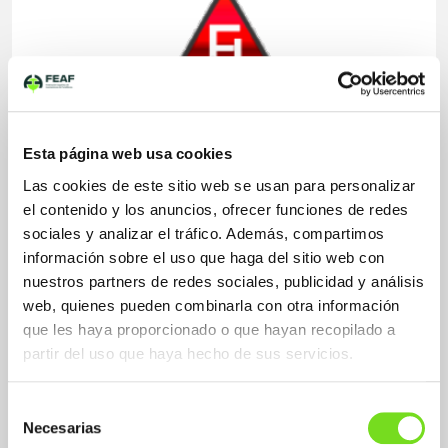
Aplicaciones Fundición No Férrea
Esta página web usa cookies
Aluminio y aleaciones
Zamak y aleaciones de Zinc
Las cookies de este sitio web se usan para personalizar
el contenido y los anuncios, ofrecer funciones de redes
sociales y analizar el tráfico. Además, compartimos
información sobre el uso que haga del sitio web con
Sectores Fundición No Férrea
nuestros partners de redes sociales, publicidad y análisis
Automovil - vehículo industrial
Electrodomésticos
web, quienes pueden combinarla con otra información
Energía eléctrica
que les haya proporcionado o que hayan recopilado a
partir del uso que haya hecho de sus servicios.
Sistemas de moldeo / Proceso
Selección
Fundición No Férrea
Necesarias
de
Inyección