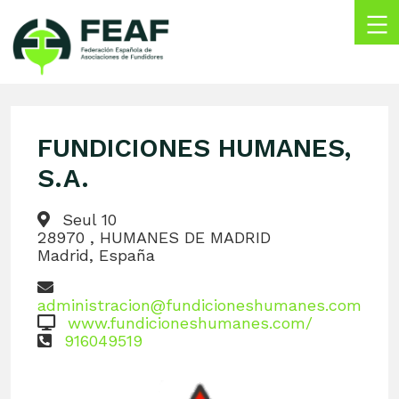
Skip
to
content
FEAF
Federación
Española
de
FUNDICIONES HUMANES,
Asociaciones
de
S.A.
Fundidores
Seul 10
28970 , HUMANES DE MADRID
Madrid, España
administracion@fundicioneshumanes.com
www.fundicioneshumanes.com/
916049519