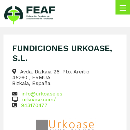
Skip
to
content
FEAF
Federación
Española
de
FUNDICIONES URKOASE,
Asociaciones
de
S.L.
Fundidores
Avda. Bizkaia 28. Pto. Areitio
48260 , ERMUA
Bizkaia, España
info@urkoase.es
urkoase.com/
943170477