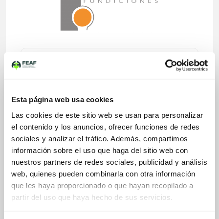
Aplicaciones Fundición No Férrea
Aluminio y aleaciones
Cobre y aleaciones
Otro
Esta página web usa cookies
Las cookies de este sitio web se usan para personalizar
el contenido y los anuncios, ofrecer funciones de redes
Sectores Fundición No Férrea
Energía eléctrica
sociales y analizar el tráfico. Además, compartimos
Energía eólica
información sobre el uso que haga del sitio web con
Máquina herramienta
nuestros partners de redes sociales, publicidad y análisis
Naval
web, quienes pueden combinarla con otra información
Valvulería - accesorios de tubería
que les haya proporcionado o que hayan recopilado a
partir del uso que haya hecho de sus servicios.
Sistemas de moldeo / Proceso