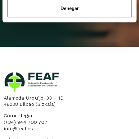
Apúntate a la newsletter
Denegar
Alameda Urquijo, 33 – 1D
48008 Bilbao (Bizkaia)
Cómo llegar
(+34) 944 700 707
info@feaf.es