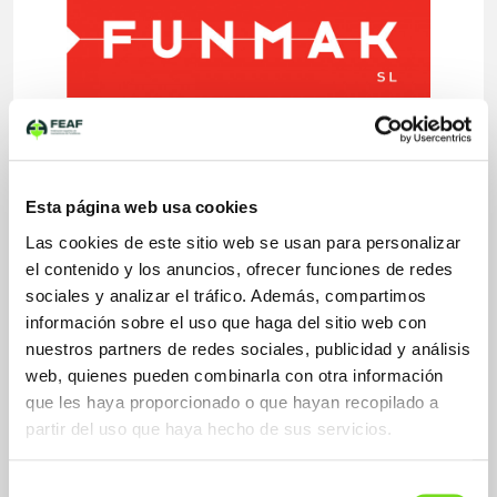
Aplicaciones Fundición No Férrea
Zamak y aleaciones de Zinc
Esta página web usa cookies
Las cookies de este sitio web se usan para personalizar
el contenido y los anuncios, ofrecer funciones de redes
Sectores Fundición No Férrea
sociales y analizar el tráfico. Además, compartimos
Automovil - vehículo industrial
Electrodomésticos
información sobre el uso que haga del sitio web con
Ferretería y Htas.
nuestros partners de redes sociales, publicidad y análisis
Máquina herramienta
web, quienes pueden combinarla con otra información
Maquinaria agrícola
que les haya proporcionado o que hayan recopilado a
Maquinaria eléctrica
partir del uso que haya hecho de sus servicios.
Valvulería - accesorios de tubería
Selección