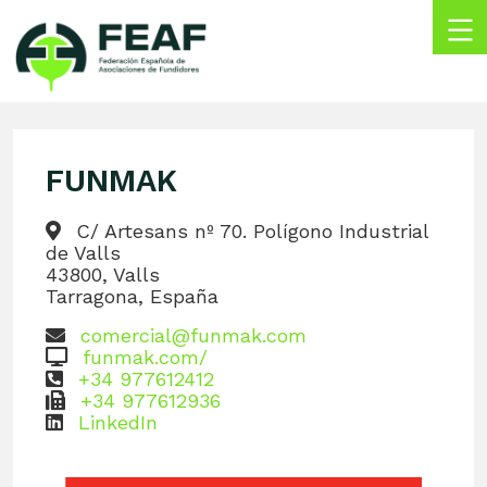
Skip
to
content
FEAF
Federación
Española
de
FUNMAK
Asociaciones
de
Fundidores
C/ Artesans nº 70. Polígono Industrial
de Valls
43800, Valls
Tarragona, España
comercial@funmak.com
funmak.com/
+34 977612412
+34 977612936
LinkedIn