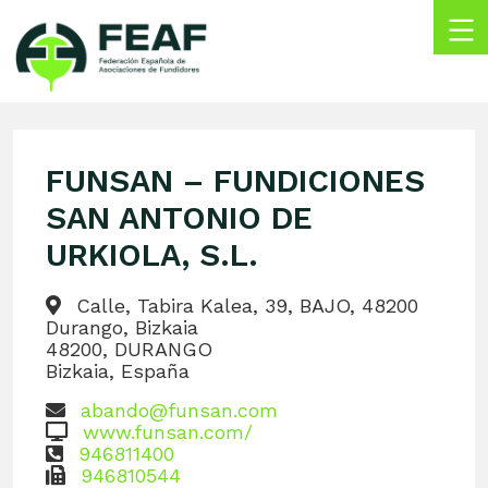
Skip
to
content
FEAF
Federación
Española
de
FUNSAN – FUNDICIONES
Asociaciones
de
SAN ANTONIO DE
Fundidores
URKIOLA, S.L.
Calle, Tabira Kalea, 39, BAJO, 48200
Durango, Bizkaia
48200, DURANGO
Bizkaia, España
abando@funsan.com
www.funsan.com/
946811400
946810544