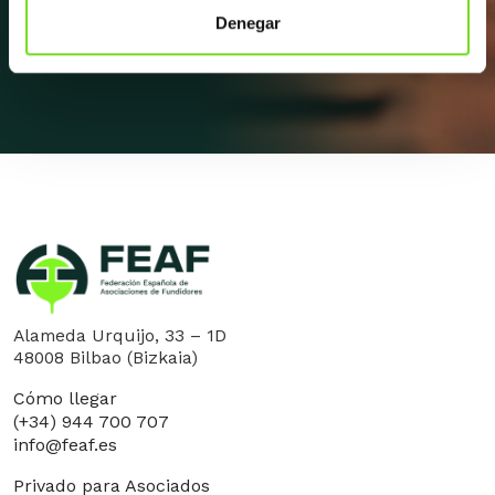
Apúntate a la newsletter
Denegar
Alameda Urquijo, 33 – 1D
48008 Bilbao (Bizkaia)
Cómo llegar
(+34) 944 700 707
info@feaf.es
Privado para Asociados