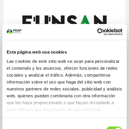
Esta página web usa cookies
Aplicaciones Fundición de Hierro
Las cookies de este sitio web se usan para personalizar
Gris
Nodular
el contenido y los anuncios, ofrecer funciones de redes
sociales y analizar el tráfico. Además, compartimos
información sobre el uso que haga del sitio web con
nuestros partners de redes sociales, publicidad y análisis
Sectores Fundición de Hierro
web, quienes pueden combinarla con otra información
Máquina herramienta
Troquelería
que les haya proporcionado o que hayan recopilado a
partir del uso que haya hecho de sus servicios.
Selección
Sistemas de moldeo / Proceso