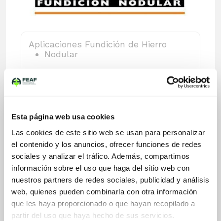
Aplicaciones Fundición de Hierro
Nodular
Sectores Fundición de Hierro
Automovil - vehículo industrial
Construcción y cemento
Esta página web usa cookies
Energía eléctrica
Energía eólica
Las cookies de este sitio web se usan para personalizar
Ferrocarril
el contenido y los anuncios, ofrecer funciones de redes
Máquina herramienta
sociales y analizar el tráfico. Además, compartimos
Maquinaria agrícola
información sobre el uso que haga del sitio web con
Maquinaria eléctrica
nuestros partners de redes sociales, publicidad y análisis
Maq. obras públicas y canteras
Minería
web, quienes pueden combinarla con otra información
Naval
que les haya proporcionado o que hayan recopilado a
Siderurgia
partir del uso que haya hecho de sus servicios.