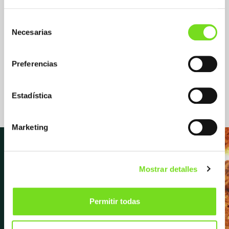
Valvulería - accesorios de tubería
Oil & Gas
Selección
Necesarias
de
consentimiento
Sistemas de moldeo / Proceso
Fundición de Hierro
Preferencias
Arena Moldeo Manual
Arena Moldeo Mecánico
Estadística
Marketing
Mostrar detalles
Newsletter
Permitir todas
Suscríbete para recibir las últimas