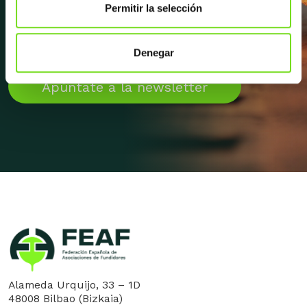
novedades y noticias sobre FEAF,
Permitir la selección
próximos eventos, entrevistas y
mucho más.
Denegar
Apúntate a la newsletter
Alameda Urquijo, 33 – 1D
48008 Bilbao (Bizkaia)