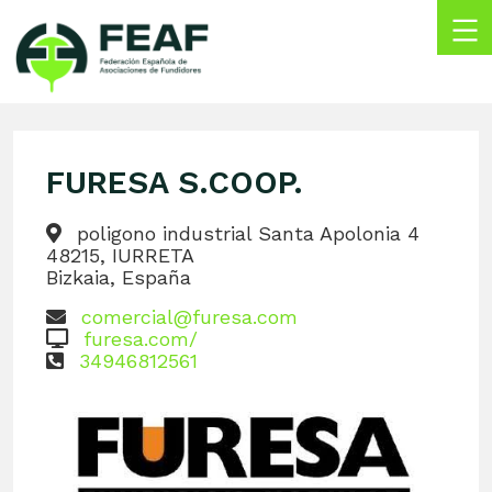
Skip
to
content
FEAF
Federación
Española
de
FURESA S.COOP.
Asociaciones
de
Fundidores
poligono industrial Santa Apolonia 4
48215, IURRETA
Bizkaia, España
comercial@furesa.com
furesa.com/
34946812561