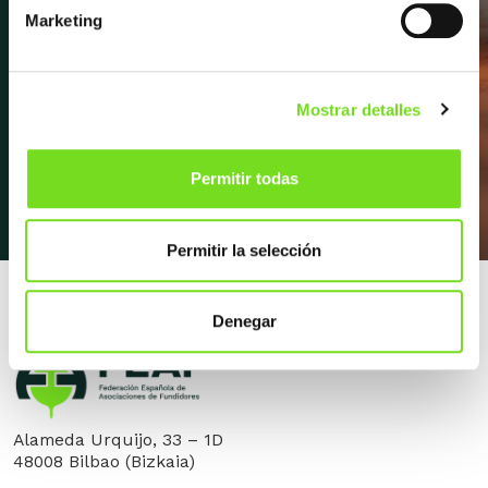
próximos eventos, entrevistas y
Marketing
mucho más.
Mostrar detalles
Apúntate a la newsletter
Permitir todas
Permitir la selección
Denegar
Alameda Urquijo, 33 – 1D
48008 Bilbao (Bizkaia)