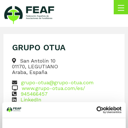
Skip
to
content
FEAF
Federación
Española
de
GRUPO OTUA
Asociaciones
de
Fundidores
San Antolín 10
01170, LEGUTIANO
Araba, España
grupo-otua@grupo-otua.com
www.grupo-otua.com/es/
945466457
LinkedIn