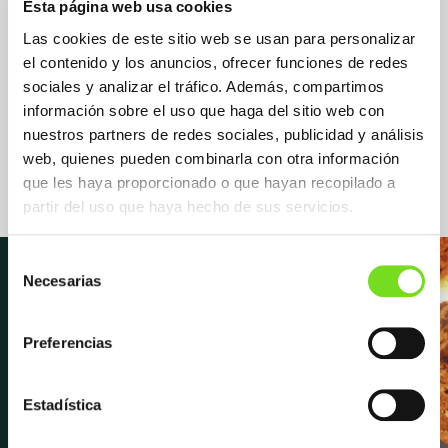
Esta página web usa cookies
Las cookies de este sitio web se usan para personalizar
el contenido y los anuncios, ofrecer funciones de redes
sociales y analizar el tráfico. Además, compartimos
Suministradora Suministrador /
información sobre el uso que haga del sitio web con
Proveedor
nuestros partners de redes sociales, publicidad y análisis
Gestor de residuos
web, quienes pueden combinarla con otra información
que les haya proporcionado o que hayan recopilado a
partir del uso que haya hecho de sus servicios.
Selección
Necesarias
de
consentimiento
Newsletter
Preferencias
Estadística
Suscríbete para recibir las últimas
novedades y noticias sobre FEAF,