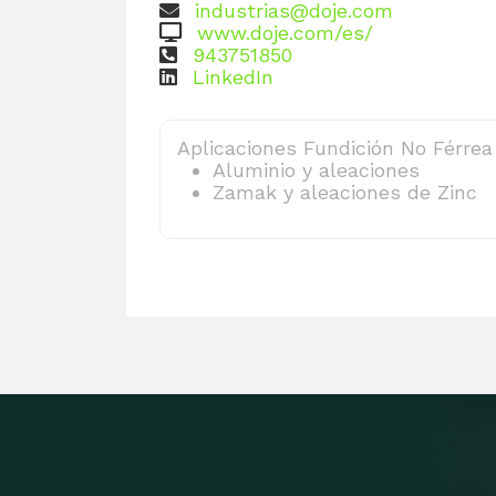
industrias@doje.com
www.doje.com/es/
943751850
LinkedIn
Aplicaciones Fundición No Férrea
Aluminio y aleaciones
Zamak y aleaciones de Zinc