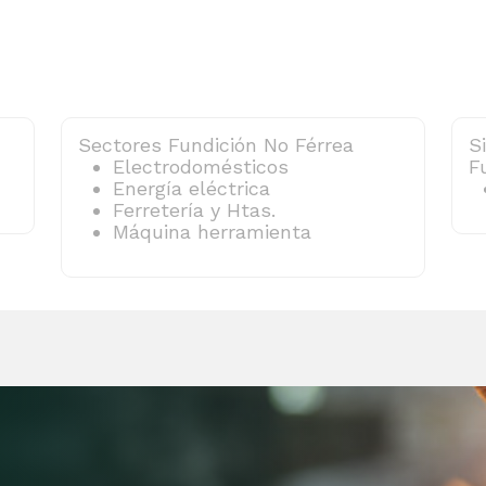
Sectores Fundición No Férrea
S
Electrodomésticos
F
Energía eléctrica
Ferretería y Htas.
Máquina herramienta