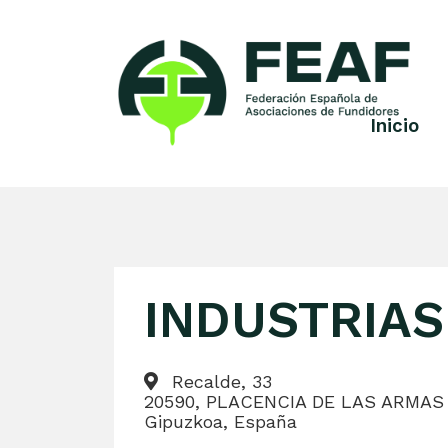
Skip
to
content
Inicio
FEAF
Federación
Española
de
Asociaciones
de
Fundidores
INDUSTRIAS 
Recalde, 33
20590, PLACENCIA DE LAS ARMAS
Gipuzkoa, España