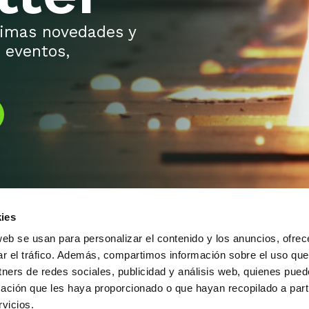
ltimas novedades y
 eventos,
ies
web se usan para personalizar el contenido y los anuncios, ofrec
ar el tráfico. Además, compartimos información sobre el uso que
tners de redes sociales, publicidad y análisis web, quienes pue
Alameda Urquijo, 33 – 1D
(+34) 944 700 
ación que les haya proporcionado o que hayan recopilado a parti
48008 Bilbao (Bizkaia)
info@feaf.es
vicios.