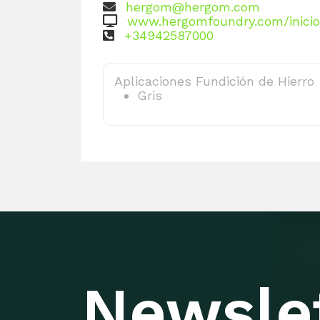
hergom@hergom.com
www.hergomfoundry.com/inicio
+34942587000
Aplicaciones Fundición de Hierro
Gris
Newsle