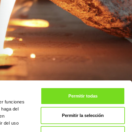
Permitir todas
er funciones
 haga del
Permitir la selección
den
707
Privado para
r del uso
Asociados