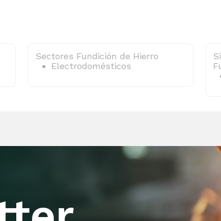
Sectores Fundición de Hierro
S
Electrodomésticos
F
tter