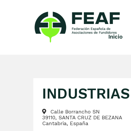
Skip
to
content
Inicio
FEAF
Federación
Española
de
Asociaciones
de
Fundidores
INDUSTRIAS
Calle Borrancho SN
39110, SANTA CRUZ DE BEZANA
Cantabria, España