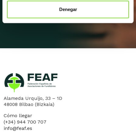
Denegar
Apúntate a la newsletter
Alameda Urquijo, 33 – 1D
48008 Bilbao (Bizkaia)
Cómo llegar
(+34) 944 700 707
info@feaf.es