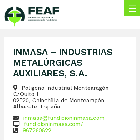
Skip
to
content
FEAF
Federación
Española
de
INMASA – INDUSTRIAS
Asociaciones
de
METALÚRGICAS
Fundidores
AUXILIARES, S.A.
Poligono Industrial Montearagón
C/Quito 1
02520, Chinchilla de Montearagón
Albacete, España
inmasa@fundicioninmasa.com
fundicioninmasa.com/
967260622