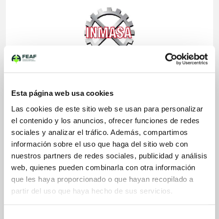
Aplicaciones Fundición de Hierro
Esta página web usa cookies
Gris
Nodular
Las cookies de este sitio web se usan para personalizar
el contenido y los anuncios, ofrecer funciones de redes
sociales y analizar el tráfico. Además, compartimos
información sobre el uso que haga del sitio web con
Sectores Fundición de Hierro
Maquinaria agrícola
nuestros partners de redes sociales, publicidad y análisis
Maq. obras públicas y canteras
web, quienes pueden combinarla con otra información
Valvulería - accesorios de tubería
que les haya proporcionado o que hayan recopilado a
Otro
partir del uso que haya hecho de sus servicios.
Selección