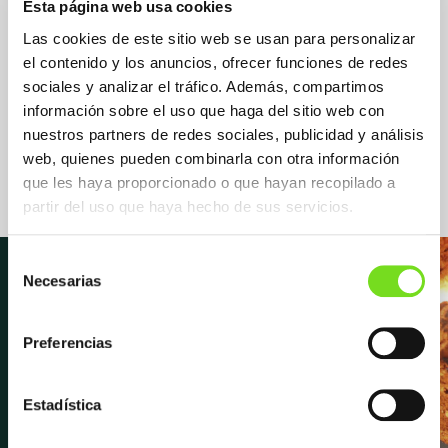
Esta página web usa cookies
Las cookies de este sitio web se usan para personalizar
el contenido y los anuncios, ofrecer funciones de redes
sociales y analizar el tráfico. Además, compartimos
Suministradora Suministrador /
información sobre el uso que haga del sitio web con
Proveedor
nuestros partners de redes sociales, publicidad y análisis
Materias Auxiliares
web, quienes pueden combinarla con otra información
que les haya proporcionado o que hayan recopilado a
partir del uso que haya hecho de sus servicios.
Selección
Necesarias
de
consentimiento
Newsletter
Preferencias
Estadística
Suscríbete para recibir las últimas
novedades y noticias sobre FEAF,