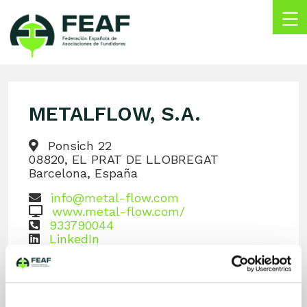
Skip
to
content
FEAF
Federación
Española
de
METALFLOW, S.A.
Asociaciones
de
Fundidores
Ponsich 22
08820, EL PRAT DE LLOBREGAT
Barcelona, España
info@metal-flow.com
www.metal-flow.com/
933790044
LinkedIn