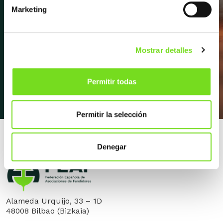
próximos eventos, entrevistas y
Marketing
mucho más.
Mostrar detalles
Apúntate a la newsletter
Permitir todas
Permitir la selección
Denegar
Alameda Urquijo, 33 – 1D
48008 Bilbao (Bizkaia)