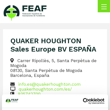
Skip
to
content
FEAF
Federación
Española
de
QUAKER HOUGHTON
Asociaciones
de
Sales Europe BV ESPAÑA
Fundidores
Carrer Ripollès, 5, Santa Perpètua de
Mogoda
08130, Santa Perpètua de Mogoda
Barcelona, España
info.es@quakerhoughton.com
quakerhoughton.com/es/
935742700
LinkedIn