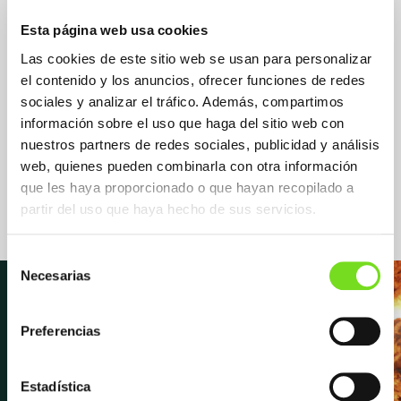
Esta página web usa cookies
Las cookies de este sitio web se usan para personalizar
el contenido y los anuncios, ofrecer funciones de redes
sociales y analizar el tráfico. Además, compartimos
información sobre el uso que haga del sitio web con
nuestros partners de redes sociales, publicidad y análisis
Suministradora Suministrador /
Proveedor
web, quienes pueden combinarla con otra información
Otro
que les haya proporcionado o que hayan recopilado a
partir del uso que haya hecho de sus servicios.
Selección
Necesarias
de
consentimiento
Preferencias
Newsletter
Estadística