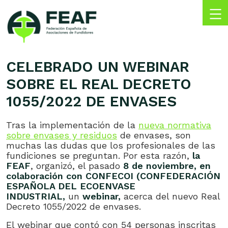
Skip
to
content
FEAF
Federación
Española
CELEBRADO UN WEBINAR
de
SOBRE EL REAL DECRETO
Asociaciones
de
1055/2022 DE ENVASES
Fundidores
Tras la implementación de la
nueva normativa
sobre envases y residuos
de envases, son
muchas las dudas que los profesionales de las
fundiciones se preguntan. Por esta razón,
la
FEAF
, organizó, el pasado
8 de noviembre, en
colaboración con CONFECOI (CONFEDERACIÓN
ESPAÑOLA DEL ECOENVASE
INDUSTRIAL,
un
webinar,
acerca del nuevo Real
Decreto 1055/2022 de envases.
El webinar que contó con 54 personas inscritas