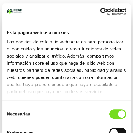
NAVEGACIÓN
ENTRADA ANTERIOR
DE
ENTRADAS
Celebrado el webinar «Novedades en materia de
Esta página web usa cookies
energía y cambio climático»
Las cookies de este sitio web se usan para personalizar
ENTRADA SIGUIENTE
el contenido y los anuncios, ofrecer funciones de redes
sociales y analizar el tráfico. Además, compartimos
Publicado el Libro del CAEF 2022 – The European
Foundry Industry 2022
información sobre el uso que haga del sitio web con
nuestros partners de redes sociales, publicidad y análisis
web, quienes pueden combinarla con otra información
que les haya proporcionado o que hayan recopilado a
NOTICIAS RECIENTES
partir del uso que haya hecho de sus servicios.
FEAF/AFV participa en una nueva reunión de
seguimiento del proyecto DESGAS+ en Sidenor
Selección
TEDFUN celebra su Asamblea General 2026 en
Necesarias
de
Laguardia con una amplia participación del sector
consentimiento
de la fundición a presión.
Preferencias