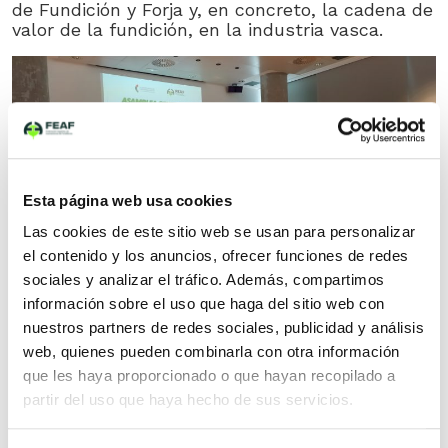
de Fundición y Forja y, en concreto, la cadena de
valor de la fundición, en la industria vasca.
Esta página web usa cookies
Las cookies de este sitio web se usan para personalizar
el contenido y los anuncios, ofrecer funciones de redes
sociales y analizar el tráfico. Además, compartimos
Ignacio de la Peña, Presidente de FEAF, durante
información sobre el uso que haga del sitio web con
la apertura de la Asamblea FEAF 2023.
nuestros partners de redes sociales, publicidad y análisis
web, quienes pueden combinarla con otra información
que les haya proporcionado o que hayan recopilado a
partir del uso que haya hecho de sus servicios.