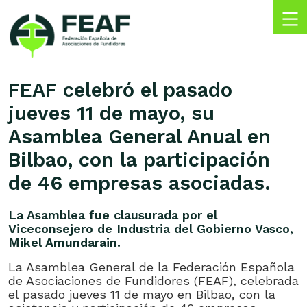
Skip
to
content
FEAF
Federación
Española
FEAF celebró el pasado
de
jueves 11 de mayo, su
Asociaciones
de
Asamblea General Anual en
Fundidores
Bilbao, con la participación
de 46 empresas asociadas.
La Asamblea fue clausurada por el
Viceconsejero de Industria del Gobierno Vasco,
Mikel Amundarain.
La Asamblea General de la Federación Española
de Asociaciones de Fundidores (FEAF), celebrada
el pasado jueves 11 de mayo en Bilbao, con la