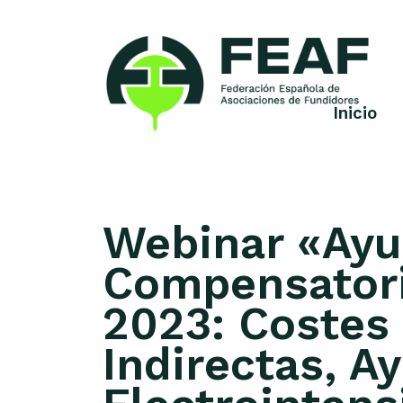
Skip
to
content
Inicio
FEAF
Federación
Española
de
Asociaciones
de
Webinar «Ay
Fundidores
Compensatori
2023: Costes
Indirectas, A