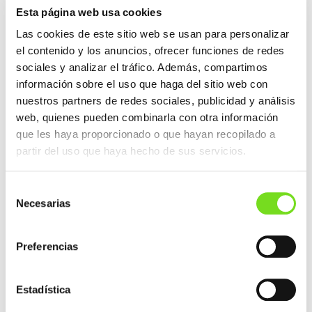
para las pymes vascas de más de cinco
Esta página web usa cookies
trabajadores que carezcan de experiencia en la
puesta en marcha de este tipo de proyectos. Es
Las cookies de este sitio web se usan para personalizar
una apuesta a medio-largo plazo por la
el contenido y los anuncios, ofrecer funciones de redes
innovación como una herramienta clave para
sociales y analizar el tráfico. Además, compartimos
garantizar el futuro de las pymes vascas.
información sobre el uso que haga del sitio web con
El proximo
9 de abril
se abrirá la inscripción
nuestros partners de redes sociales, publicidad y análisis
para quienes deseen solicitar las ayudas
web, quienes pueden combinarla con otra información
Hazinnova 2024 y en breve daremos a conocer
que les haya proporcionado o que hayan recopilado a
las condiciones de esta nueva convocatoria. Para
partir del uso que haya hecho de sus servicios.
realizar cualquier tipo de consulta se podrá
contactar con el equipo de FEAF a través del
correo info@feaf.es o en el telefóno de contacto
Selección
944700707.
Necesarias
de
consentimiento
NAVEGACIÓN
Preferencias
ENTRADA ANTERIOR
DE
ENTRADAS
Segunda Edición del Foro de Descarbonización el 3
de mayo
Estadística
ENTRADA SIGUIENTE