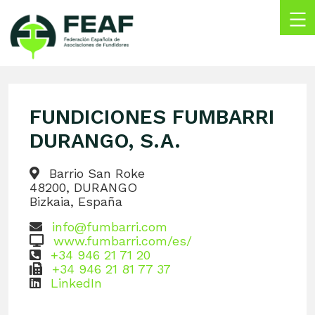
Skip
to
content
FEAF
Federación
Española
de
FUNDICIONES FUMBARRI
Asociaciones
de
DURANGO, S.A.
Fundidores
Barrio San Roke
48200, DURANGO
Bizkaia, España
info@fumbarri.com
www.fumbarri.com/es/
+34 946 21 71 20
+34 946 21 81 77 37
LinkedIn