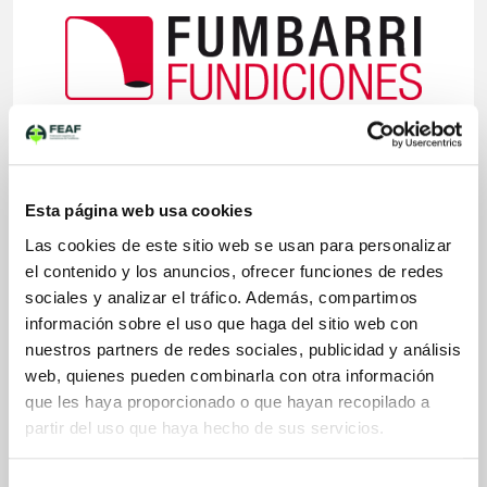
Aplicaciones Fundición de Hierro
Gris
Esta página web usa cookies
Nodular
Las cookies de este sitio web se usan para personalizar
el contenido y los anuncios, ofrecer funciones de redes
sociales y analizar el tráfico. Además, compartimos
Sectores Fundición de Hierro
información sobre el uso que haga del sitio web con
Construcción y cemento
nuestros partners de redes sociales, publicidad y análisis
Energía eólica
Máquina herramienta
web, quienes pueden combinarla con otra información
Minería
que les haya proporcionado o que hayan recopilado a
Naval
partir del uso que haya hecho de sus servicios.
Troquelería
Selección