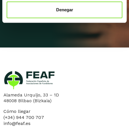
Denegar
Apúntate a la newsletter
Alameda Urquijo, 33 – 1D
48008 Bilbao (Bizkaia)
Cómo llegar
(+34) 944 700 707
info@feaf.es