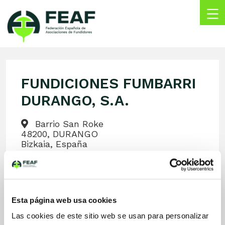
Skip
to
content
FEAF
Federación
Española
de
FUNDICIONES FUMBARRI
Asociaciones
de
DURANGO, S.A.
Fundidores
Barrio San Roke
48200, DURANGO
Bizkaia, España
info@fumbarri.com
www.fumbarri.com/es/
+34 946 21 71 20
+34 946 21 81 77 37
Esta página web usa cookies
LinkedIn
Las cookies de este sitio web se usan para personalizar