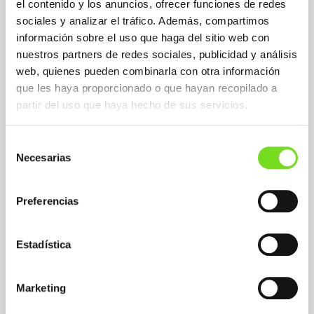
el contenido y los anuncios, ofrecer funciones de redes
sociales y analizar el tráfico. Además, compartimos
información sobre el uso que haga del sitio web con
nuestros partners de redes sociales, publicidad y análisis
web, quienes pueden combinarla con otra información
que les haya proporcionado o que hayan recopilado a
partir del uso que haya hecho de sus servicios.
Aplicaciones Fundición de Hierro
Grey
Nodular
Selección
Necesarias
de
consentimiento
Sectors Fundición de Hierro
Preferencias
Construction and cement
Wind power
Machine tool
Estadística
Mining
Naval
Die-cutter
Marketing