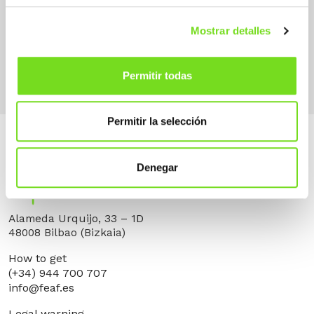
Molding Systems / Process Fundición
Mostrar detalles
de Hierro
Arena Moldeo Manual
Permitir todas
Permitir la selección
Denegar
Alameda Urquijo, 33 – 1D
48008 Bilbao (Bizkaia)
How to get
(+34) 944 700 707
info@feaf.es
Legal warning