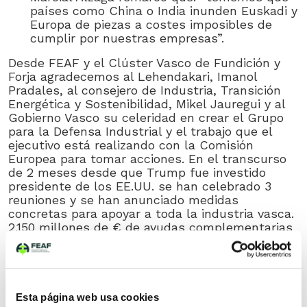
países como China o India inunden Euskadi y
Europa de piezas a costes imposibles de
cumplir por nuestras empresas”.
Desde FEAF y el Clúster Vasco de Fundición y
Forja agradecemos al Lehendakari, Imanol
Pradales, al consejero de Industria, Transición
Energética y Sostenibilidad, Mikel Jauregui y al
Gobierno Vasco su celeridad en crear el Grupo
para la Defensa Industrial y el trabajo que el
ejecutivo está realizando con la Comisión
Europea para tomar acciones. En el transcurso
de 2 meses desde que Trump fue investido
presidente de los EE.UU. se han celebrado 3
reuniones y se han anunciado medidas
concretas para apoyar a toda la industria vasca.
2.150 millones de € de ayudas complementarias
dirigidos a la industria en materias de I+D+i,
economía y empleo, salud y finanzas y
empresas del sector agroganadero y vitivinícola.
Esta página web usa cookies