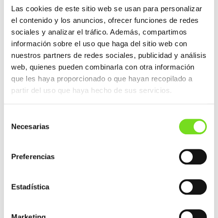
Las cookies de este sitio web se usan para personalizar
el contenido y los anuncios, ofrecer funciones de redes
sociales y analizar el tráfico. Además, compartimos
información sobre el uso que haga del sitio web con
nuestros partners de redes sociales, publicidad y análisis
web, quienes pueden combinarla con otra información
que les haya proporcionado o que hayan recopilado a
partir del uso que haya hecho de sus servicios.
Selección
Necesarias
de
NAVEGACIÓN
ENTRADA ANTERIOR
DE
consentimiento
ENTRADAS
FEAF participa en la reunión del Grupo para la
Defensa Industrial del Gobierno Vasco
Preferencias
ENTRADA SIGUIENTE
Estadística
Próxima celebración de la Asamblea General de
FEAF 2025
Marketing