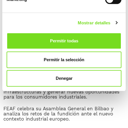
NOTICIAS RECIENTES
FEAF/AFV participa en una nueva reunión de
Mostrar detalles
seguimiento del proyecto DESGAS+ en Sidenor
TEDFUN celebra su Asamblea General 2026 en
Permitir todas
Laguardia con una amplia participación del sector
de la fundición a presión.
Entrevista a Ainhoa Ondarzabal en el marco de la
Permitir la selección
Asamblea General de FEAF: «Las fundiciones
europeas en un punto de inflexión»
Denegar
Foro de Descarbonización de la Industria -
Flexibilidad como palanca para optimizar
infraestructuras y generar nuevas oportunidades
para los consumidores industriales.
FEAF celebra su Asamblea General en Bilbao y
analiza los retos de la fundición ante el nuevo
contexto industrial europeo.