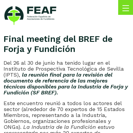
Skip
to
content
FEAF
Federación
Española
Final meeting del BREF de
de
Forja y Fundición
Asociaciones
de
Fundidores
Del 26 al 30 de junio ha tenido lugar en el
Instituto de Prospectiva Tecnológica de Sevilla
(IPTS),
la reunión final para la revisión del
documento de referencia de las mejores
técnicas disponibles para la Industria de Forja y
Fundición (SF BREF).
Este encuentro reunió a todos los actores del
sector (alrededor de 70 expertos de 15 Estados
Miembros, representando a la Industria,
Gobiernos, organizaciones profesionales y
ONGs).
La Industria de la Fundición estuvo
representada por más 20 expertos de