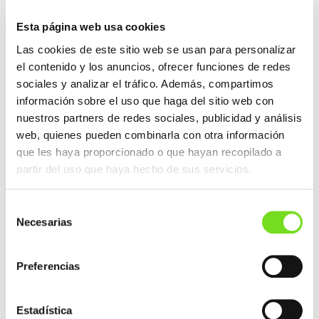
Esta página web usa cookies
Las cookies de este sitio web se usan para personalizar
el contenido y los anuncios, ofrecer funciones de redes
sociales y analizar el tráfico. Además, compartimos
información sobre el uso que haga del sitio web con
nuestros partners de redes sociales, publicidad y análisis
web, quienes pueden combinarla con otra información
que les haya proporcionado o que hayan recopilado a
partir del uso que haya hecho de sus servicios.
Selección
Necesarias
de
consentimiento
NAVEGACIÓN
Preferencias
ENTRADA ANTERIOR
DE
ENTRADAS
Proyecto HAPYMEFE. Aplicación coordinada de la
Huella Ambiental a PYMEs Fundidoras de Euskadi
Estadística