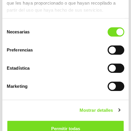
que les haya proporcionado o que hayan recopilado a
partir del uso que haya hecho de sus servicios.
Selección
Necesarias
de
consentimiento
Webinar: «Why being Pioneers of Circular
Preferencias
Economy is an Opportunity for Foundry
Industry Transformation»
Estadística
3 junio 2021
Marketing
Mostrar detalles
Permitir todas