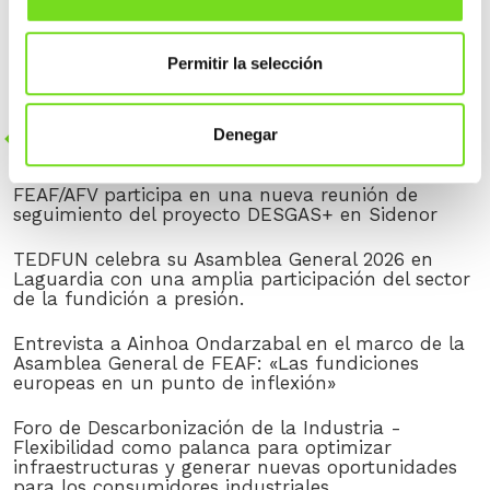
Guía para el control de los riesgos por
exposición a la sílice cristalina respirable en
Permitir la selección
el sector de las fundiciones
Paginación
Denegar
Newer
posts
Página 1
…
Página 16
NOTICIAS RECIENTES
de
FEAF/AFV participa en una nueva reunión de
entradas
seguimiento del proyecto DESGAS+ en Sidenor
TEDFUN celebra su Asamblea General 2026 en
Laguardia con una amplia participación del sector
de la fundición a presión.
Entrevista a Ainhoa Ondarzabal en el marco de la
Asamblea General de FEAF: «Las fundiciones
europeas en un punto de inflexión»
Foro de Descarbonización de la Industria -
Flexibilidad como palanca para optimizar
infraestructuras y generar nuevas oportunidades
para los consumidores industriales.