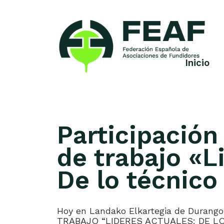
Skip
to
content
Inicio
FEAF
Federación
Española
de
Asociaciones
de
Participación
Fundidores
de trabajo «L
De lo técnico
Hoy en Landako Elkartegia de Durang
TRABAJO “LIDERES ACTUALES: DE LO