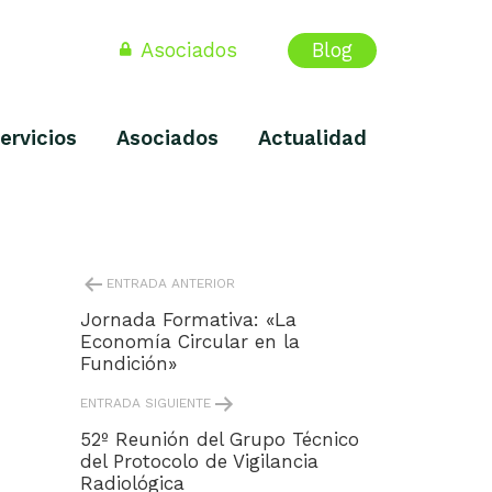
Asociados
Blog
ervicios
Asociados
Actualidad
NAVEGACIÓN
ENTRADA ANTERIOR
DE
ENTRADAS
Jornada Formativa: «La
Economía Circular en la
Fundición»
ENTRADA SIGUIENTE
52º Reunión del Grupo Técnico
del Protocolo de Vigilancia
Radiológica