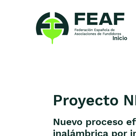
Skip
to
content
Inicio
FEAF
Federación
Española
de
Asociaciones
de
Fundidores
Proyecto 
Nuevo proceso ef
inalámbrica por i