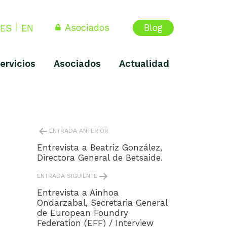
Asociados
Blog
ES
EN
ervicios
Asociados
Actualidad
NAVEGACIÓN
ENTRADA ANTERIOR
DE
ENTRADAS
Entrevista a Beatriz González,
Directora General de Betsaide.
ENTRADA SIGUIENTE
Entrevista a Ainhoa
Ondarzabal, Secretaria General
de European Foundry
Federation (EFF) / Interview