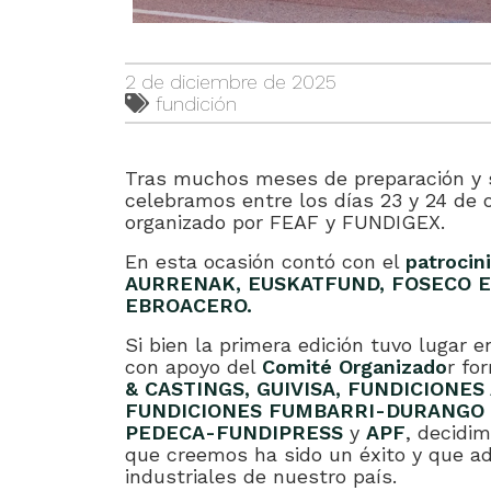
2 de diciembre de 2025
fundición
Tras muchos meses de preparación y si
celebramos entre los días 23 y 24 de 
organizado por FEAF y FUNDIGEX.
En esta ocasión contó con el
patroci
AURRENAK, EUSKATFUND, FOSECO E
EBROACERO.
Si bien la primera edición tuvo lugar 
con apoyo del
Comité Organizado
r fo
& CASTINGS, GUIVISA, FUNDICIONES
FUNDICIONES FUMBARRI-DURANGO 
PEDECA-FUNDIPRESS
y
APF
, decidi
que creemos ha sido un éxito y que ad
industriales de nuestro país.