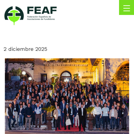
Skip
to
content
FEAF
Federación
Española
de
Asociaciones
2 diciembre 2025
de
Fundidores