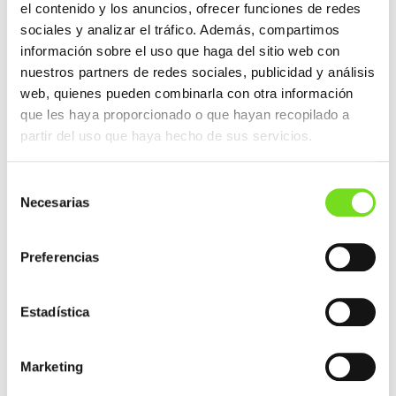
el contenido y los anuncios, ofrecer funciones de redes
sociales y analizar el tráfico. Además, compartimos
Objetivos de Desarrollo Sostenible (ODS). 17
información sobre el uso que haga del sitio web con
objetivos para transformar nuestro mundo.
nuestros partners de redes sociales, publicidad y análisis
web, quienes pueden combinarla con otra información
21 diciembre 2023
que les haya proporcionado o que hayan recopilado a
partir del uso que haya hecho de sus servicios.
Selección
Necesarias
de
consentimiento
Preferencias
Estadística
Marketing