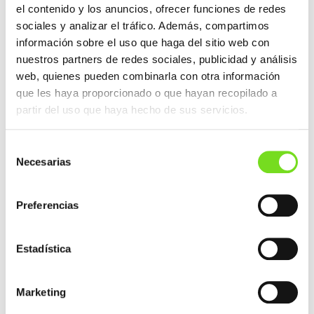
de Fundición y Forja y, en concreto, la cadena de
el contenido y los anuncios, ofrecer funciones de redes
valor de la fundición, en la industria vasca.
sociales y analizar el tráfico. Además, compartimos
información sobre el uso que haga del sitio web con
nuestros partners de redes sociales, publicidad y análisis
web, quienes pueden combinarla con otra información
que les haya proporcionado o que hayan recopilado a
partir del uso que haya hecho de sus servicios.
Selección
Necesarias
de
consentimiento
Preferencias
Ignacio de la Peña, Presidente de FEAF, durante
la apertura de la Asamblea FEAF 2023.
Estadística
Marketing