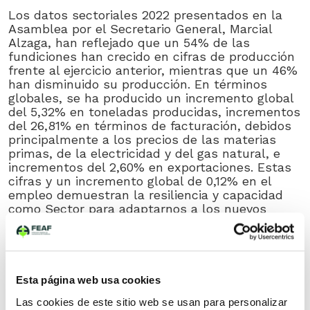
Los datos sectoriales 2022 presentados en la
Asamblea por el Secretario General, Marcial
Alzaga, han reflejado que un 54% de las
fundiciones han crecido en cifras de producción
frente al ejercicio anterior, mientras que un 46%
han disminuido su producción. En términos
globales, se ha producido un incremento global
del 5,32% en toneladas producidas, incrementos
del 26,81% en términos de facturación, debidos
principalmente a los precios de las materias
primas, de la electricidad y del gas natural, e
incrementos del 2,60% en exportaciones. Estas
cifras y un incremento global de 0,12% en el
empleo demuestran la resiliencia y capacidad
como Sector para adaptarnos a los nuevos
escenarios, a pesar de que la totalidad de las
fundiciones han disminuido los márgenes fruto
de los citados incrementos de costes.
El Viceconsejero de Industria del Gobierno
Esta página web usa cookies
Vasco, Mikel Amundarain, reconoció en su
intervención, la relevancia que tiene el Clúster
Las cookies de este sitio web se usan para personalizar