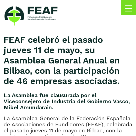
Skip
to
content
FEAF
Federación
Española
FEAF celebró el pasado
de
jueves 11 de mayo, su
Asociaciones
de
Asamblea General Anual en
Fundidores
Bilbao, con la participación
de 46 empresas asociadas.
La Asamblea fue clausurada por el
Viceconsejero de Industria del Gobierno Vasco,
Mikel Amundarain.
La Asamblea General de la Federación Española
de Asociaciones de Fundidores (FEAF), celebrada
el pasado jueves 11 de mayo en Bilbao, con la