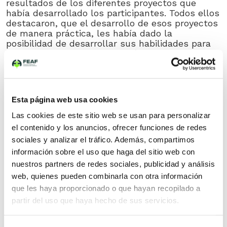
resultados de los diferentes proyectos que
había desarrollado los participantes. Todos ellos
destacaron, que el desarrollo de esos proyectos
de manera práctica, les había dado la
posibilidad de desarrollar sus habilidades para
el trabajo en equipo, resolución de conflictos,
conocimiento sobre lo que es trabajar en una
empresa y el desarrollo de conocimientos
técnicos.
Esta página web usa cookies
Por parte de FEAF tuvimos la oportunidad de
contar a los asistentes, qué es el sector de
Las cookies de este sitio web se usan para personalizar
fundición, qué es lo que hacemos, la presencia
el contenido y los anuncios, ofrecer funciones de redes
de las piezas fundidas en nuestro día a día, las
sociales y analizar el tráfico. Además, compartimos
oportunidades laborales que ofrece a las
personas jóvenes, la bolsa de empleo de FEAF,
información sobre el uso que haga del sitio web con
así como la estrecha relación de nuestro sector
nuestros partners de redes sociales, publicidad y análisis
con los temas que han abordado durante su
web, quienes pueden combinarla con otra información
período formativo (economía circular,
que les haya proporcionado o que hayan recopilado a
descarbonización, análisis ciclo de vida, huella
partir del uso que haya hecho de sus servicios.
de carbono, gestión ambiental, …).
El sector de fundición necesita incorporar a sus