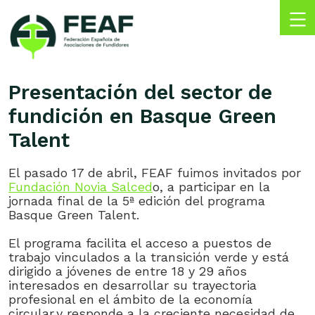
Skip
to
content
FEAF
Federación
Española
Presentación del sector de
de
fundición en Basque Green
Asociaciones
de
Talent
Fundidores
El pasado 17 de abril, FEAF fuimos invitados por
Fundación Novia Salced
o, a participar en la
jornada final de la 5ª edición del programa
Basque Green Talent.
El programa facilita el acceso a puestos de
trabajo vinculados a la transición verde y está
dirigido a jóvenes de entre 18 y 29 años
interesados en desarrollar su trayectoria
profesional en el ámbito de la economía
circular,y responde a la creciente necesidad de