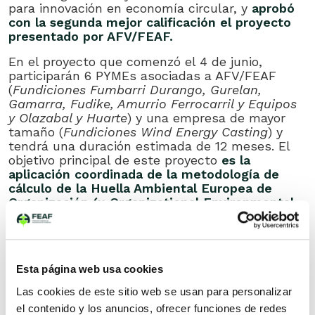
para innovación en economía circular, y
aprobó
con la segunda mejor calificación el proyecto
presentado por AFV/FEAF.
En el proyecto que comenzó el 4 de junio,
participarán 6 PYMEs asociadas a AFV/FEAF
(
Fundiciones Fumbarri Durango, Gurelan,
Gamarra, Fudike, Amurrio Ferrocarril y Equipos
y Olazabal y Huarte
) y una empresa de mayor
tamaño (
Fundiciones Wind Energy Casting
) y
tendrá una duración estimada de 12 meses. El
objetivo principal de este proyecto
es la
aplicación coordinada de la metodología de
cálculo de la Huella Ambiental Europea de
Organización (u Organizational Environmental
Footprint – OEF- en inglés) a pymes vascas del
sector de la fundición, a través de una
herramienta específicamente desarrollada para
tal efecto
. Esto es posible gracias a la
Esta página web usa cookies
publicación del documento Suggestions for
updating the Environmental Footprint (EF)
Las cookies de este sitio web se usan para personalizar
method (septiembre 2019) donde se especifica
el contenido y los anuncios, ofrecer funciones de redes
que uno de los objetivos de este documento es