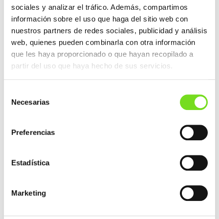
sociales y analizar el tráfico. Además, compartimos
detallar como calcular la HA en ausencia de
EFCR.
información sobre el uso que haga del sitio web con
nuestros partners de redes sociales, publicidad y análisis
El próximo 29 de junio tendrá lugar la primera
web, quienes pueden combinarla con otra información
reunión de manera virtual donde se explicarán
que les haya proporcionado o que hayan recopilado a
las tareas a desarrollar durante el periodo del
proyecto y también se compartirán con los
partir del uso que haya hecho de sus servicios.
asistentes los temas más administrativos de la
convocatoria.
Selección
Necesarias
de
consentimiento
POST
ENTRADA ANTERIOR
NAVIGATION
Preferencias
Viaje colectivo de la FEAF a GIFA 2023
ENTRADA SIGUIENTE
Estadística
Final meeting del BREF de Forja y Fundición
Marketing
NOTICIAS RECIENTES