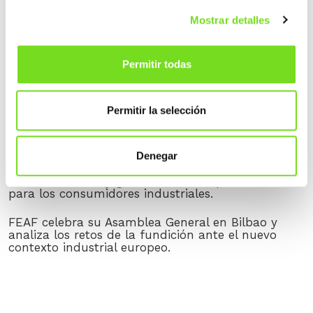
FEAF/AFV participa en una nueva reunión de
seguimiento del proyecto DESGAS+ en Sidenor
Mostrar detalles
TEDFUN celebra su Asamblea General 2026 en
Laguardia con una amplia participación del sector
Permitir todas
de la fundición a presión.
Entrevista a Ainhoa Ondarzabal en el marco de la
Permitir la selección
Asamblea General de FEAF: “Las fundiciones
europeas en un punto de inflexión”
Foro de Descarbonización de la Industria -
Denegar
Flexibilidad como palanca para optimizar
infraestructuras y generar nuevas oportunidades
para los consumidores industriales.
FEAF celebra su Asamblea General en Bilbao y
analiza los retos de la fundición ante el nuevo
contexto industrial europeo.