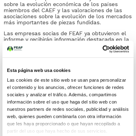
sobre la evolución económica de los países
miembros del CAEF y las valoraciones de las
asociaciones sobre la evolución de los mercados
más importantes de piezas fundidas.
Las empresas socias de FEAF ya obtuvieron el
informe y recibirán información destacada en la
próxima publicación del Boletín Técnico de
Diciembre 2024.
A continuación pueden descargar el informe
completo.
Esta página web usa cookies
The European Foundry Industry 2023
Descarga
Las cookies de este sitio web se usan para personalizar
el contenido y los anuncios, ofrecer funciones de redes
sociales y analizar el tráfico. Además, compartimos
POST
ENTRADA ANTERIOR
información sobre el uso que haga del sitio web con
NAVIGATION
nuestros partners de redes sociales, publicidad y análisis
Éxito del 4º Foro de Descarbonización de la
web, quienes pueden combinarla con otra información
Industria
que les haya proporcionado o que hayan recopilado a
ENTRADA SIGUIENTE
partir del uso que haya hecho de sus servicios.