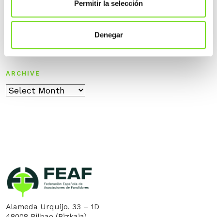
Permitir la selección
FEAF celebra su Asamblea General en Bilbao y
analiza los retos de la fundición ante el nuevo
contexto industrial europeo.
Denegar
ARCHIVE
Archive
Alameda Urquijo, 33 – 1D
48008 Bilbao (Bizkaia)